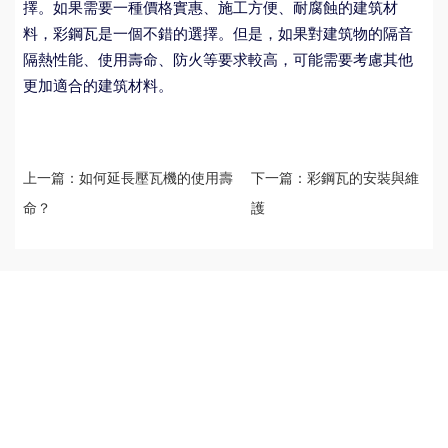
擇。如果需要一種價格實惠、施工方便、耐腐蝕的建筑材
料，彩鋼瓦是一個不錯的選擇。但是，如果對建筑物的隔音
隔熱性能、使用壽命、防火等要求較高，可能需要考慮其他
更加適合的建筑材料。
上一篇：
如何延長壓瓦機的使用壽
下一篇：
彩鋼瓦的安裝與維
命？
護
ABOUT US
PRODUCT
NEWS CENTER
公司簡介
C型鋼
公司新聞
合作客戶
彩鋼瓦
行業(yè)資訊
生產(chǎn)實力
彩鋼瓦色卡
技術(shù)問答
鋼結(jié)構(gòu)