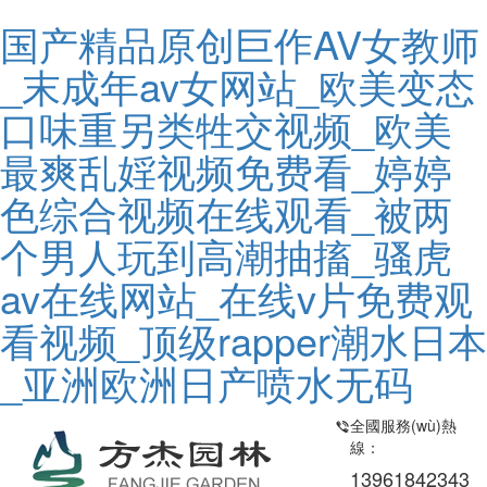
国产精品原创巨作AV女教师
_末成年av女网站_欧美变态
口味重另类牲交视频_欧美
最爽乱婬视频免费看_婷婷
色综合视频在线观看_被两
个男人玩到高潮抽搐_骚虎
av在线网站_在线v片免费观
看视频_顶级rapper潮水日本
_亚洲欧洲日产喷水无码
全國服務(wù)熱
線：
13961842343