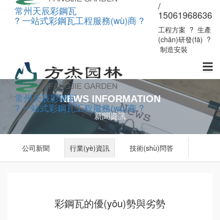
/
常州天辰彩鋼瓦
15061968636
? 一站式彩鋼瓦工程服務(wù)商 ?
工程方案
?
生產
(chǎn)研發(fā)
?
制造安裝
常州天辰彩鋼瓦
NEWS INFORMATION
? 一站式彩鋼瓦工程服務(wù)商 ?
新聞資訊
公司新聞
行業(yè)資訊
技術(shù)問答
彩鋼瓦的優(yōu)勢與劣勢