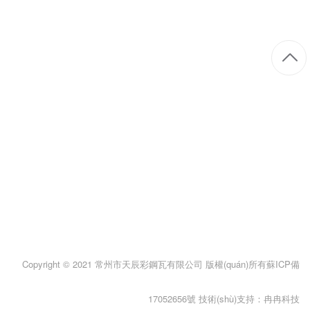
角馳瓦
凈化板
CONTACT US
建筑彩鋼瓦一體工程服務(wù)商
彩鋼瓦工程電話：15061968636
手機：13961842343（陳總）
郵箱：280265331@qq.com
地址：常州市羅溪鎮(zhèn)239省道（東風(fēng)橋向南800米路西塑化城對
面）
Copyright © 2021 常州市天辰彩鋼瓦有限公司 版權(quán)所有
蘇ICP備
17052656號
技術(shù)支持：
冉冉科技