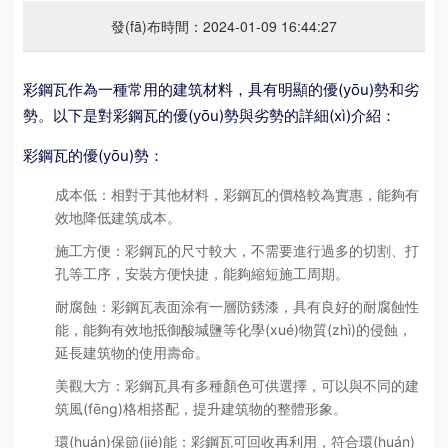
發(fā)布時間：2024-01-09 16:44:27
彩鋼瓦作為一種常用的建筑材料，具有明顯的優(yōu)勢和劣
勢。以下是對彩鋼瓦的優(yōu)勢與劣勢的詳細(xì)介紹：
彩鋼瓦的優(yōu)勢：
成本低：相對于其他材料，彩鋼瓦的價格較為實惠，能夠有
效地降低建筑成本。
施工方便：彩鋼瓦的尺寸較大，不需要進行過多的切割、打
孔等工序，安裝方便快捷，能夠縮短施工周期。
耐腐蝕：彩鋼瓦表面涂有一層防銹漆，具有良好的耐腐蝕性
能，能夠有效地抵御酸堿鹽等化學(xué)物質(zhì)的侵蝕，
延長建筑物的使用壽命。
美觀大方：彩鋼瓦具有多種顏色可供選擇，可以與不同的建
筑風(fēng)格相搭配，提升建筑物的整體形象。
環(huán)保節(jié)能：彩鋼瓦可回收再利用，符合環(huán)