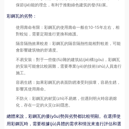
保節(jié)能的理念，有利于推動綠色建筑的發(fā)展。
彩鋼瓦的劣勢：
使用壽命有限：彩鋼瓦的使用壽命一般在10-15年左右，相
對較短，需要定期進行更換和維護。
隔音隔熱效果較差：彩鋼瓦的隔音隔熱性能相對較差，可能
會影響建筑物的舒適度。
不易安裝：對于一些復(fù)雜的建筑結(jié)構(gòu)，彩鋼瓦
的安裝可能會比較困難，需要專業(yè)的技術(shù)人員進行
施工。
容易生銹：如果彩鋼瓦的表面防銹漆受到損壞，容易生銹，
影響其使用壽命。
不防火：彩鋼瓦的材質(zhì)不易燃，但遇到明火時容易熔
化，存在一定的火災(zāi)隱患。
總體來說，彩鋼瓦的優(yōu)勢與劣勢都比較明顯。在選擇使
用彩鋼瓦時，需要根據(jù)具體的需求和情況來進行評估和選