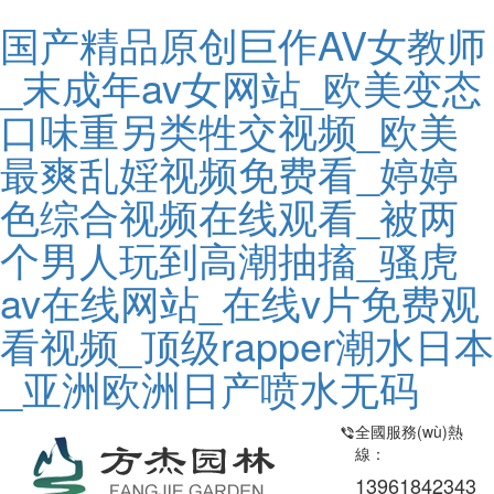
国产精品原创巨作AV女教师
_末成年av女网站_欧美变态
口味重另类牲交视频_欧美
最爽乱婬视频免费看_婷婷
色综合视频在线观看_被两
个男人玩到高潮抽搐_骚虎
av在线网站_在线v片免费观
看视频_顶级rapper潮水日本
_亚洲欧洲日产喷水无码
全國服務(wù)熱
線：
13961842343