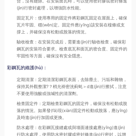
合，沒有縫隙。在安裝面瓦時，可以使用密封膠或密封條進
(jìn)行密封處理，以增強防水性能。
固定瓦片：使用專用的固定件將彩鋼瓦固定在屋面上，確保
瓦片牢固、穩(wěn)定。固定件應(yīng)該安裝在檁條或支
撐上，并確保沒有松動或脫落的情況。
驗收檢查：在安裝完成后，需要進(jìn)行驗收檢查，確保彩
鋼瓦的安裝符合要求。檢查底瓦和面瓦的密合度、固定件的
牢固性等方面，確保沒有安全隱患。
彩鋼瓦的維護(hù)：
定期清潔：定期清潔彩鋼瓦表面，去除塵土、污垢和雜物，
保持其外觀整潔?？梢允褂密洸蓟蚝＞d進(jìn)行擦拭，注意
不要使用強酸或強堿性的清潔劑。
檢查固定件：定期檢查彩鋼瓦的固定件，確保沒有松動或脫
落的情況。如果發(fā)現(xiàn)固定件松動或脫落，應(yīng)
及時進(jìn)行加固或更換。
防水處理：在彩鋼瓦接縫處或與墻面連接處應(yīng)進(jìn)
行防水處理，使用防水密封膠或密封條進(jìn)行密封，以增