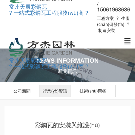
/
常州天辰彩鋼瓦
15061968636
? 一站式彩鋼瓦工程服務(wù)商 ?
工程方案
?
生產
(chǎn)研發(fā)
?
制造安裝
常州天辰彩鋼瓦
NEWS INFORMATION
? 一站式彩鋼瓦工程服務(wù)商 ?
新聞資訊
公司新聞
行業(yè)資訊
技術(shù)問答
彩鋼瓦的安裝與維護(hù)