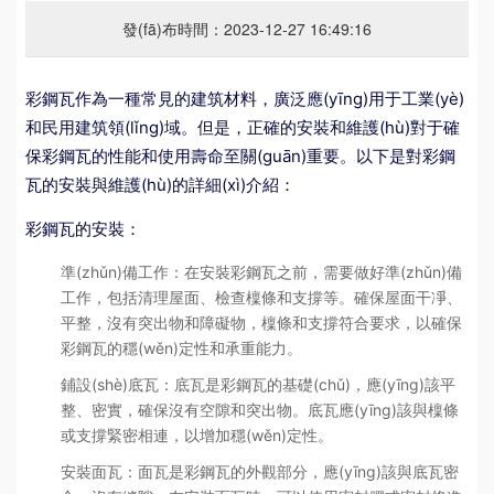
發(fā)布時間：2023-12-27 16:49:16
彩鋼瓦作為一種常見的建筑材料，廣泛應(yīng)用于工業(yè)
和民用建筑領(lǐng)域。但是，正確的安裝和維護(hù)對于確
保彩鋼瓦的性能和使用壽命至關(guān)重要。以下是對彩鋼
瓦的安裝與維護(hù)的詳細(xì)介紹：
彩鋼瓦的安裝：
準(zhǔn)備工作：在安裝彩鋼瓦之前，需要做好準(zhǔn)備
工作，包括清理屋面、檢查檁條和支撐等。確保屋面干凈、
平整，沒有突出物和障礙物，檁條和支撐符合要求，以確保
彩鋼瓦的穩(wěn)定性和承重能力。
鋪設(shè)底瓦：底瓦是彩鋼瓦的基礎(chǔ)，應(yīng)該平
整、密實，確保沒有空隙和突出物。底瓦應(yīng)該與檁條
或支撐緊密相連，以增加穩(wěn)定性。
安裝面瓦：面瓦是彩鋼瓦的外觀部分，應(yīng)該與底瓦密