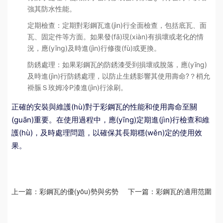
強其防水性能。
定期檢查：定期對彩鋼瓦進(jìn)行全面檢查，包括底瓦、面
瓦、固定件等方面。如果發(fā)現(xiàn)有損壞或老化的情
況，應(yīng)及時進(jìn)行修復(fù)或更換。
防銹處理：如果彩鋼瓦的防銹漆受到損壞或脫落，應(yīng)
及時進(jìn)行防銹處理，以防止生銹影響其使用壽命?？梢允
褂脤Ｓ玫姆冷P漆進(jìn)行涂刷。
正確的安裝與維護(hù)對于彩鋼瓦的性能和使用壽命至關
(guān)重要。在使用過程中，應(yīng)定期進(jìn)行檢查和維
護(hù)，及時處理問題，以確保其長期穩(wěn)定的使用效
果。
上一篇：
彩鋼瓦的優(yōu)勢與劣勢
下一篇：
彩鋼瓦的適用范圍